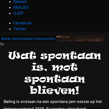
Nieuws
worden behandeld binnen 3-10 dagen, en Bitcoin binnen
KIEKJES
24 uur.
SJOP
Hun diensten zijn veel beter dan elke andere casino
Facebook
website die er zijn.
Twitter
Nieuwe Gelderland casino online
Bekijk Aankomende Evenementen
Crypto Casinos in natches
?>
Speelautomaten Online Spelen
Gratis speelautomaten online
Hun gaming mix weerspiegelt ook deze strategie door het
Wat spontaan
Live players, there is nothing in insurance for you except
aanbieden van een mooi assortiment van games, maar
being able to break even. As the reels of the Legend of
roulette met nummers
: De free spins kun je bij de
schuwen gimmicky variaties.
is, mot
Hydra slot machine spin, there is the Magic Scroll feature.
meeste online casino’s bij een behoorlijk aantal
Zodiacs Casino No Deposit Bonus Code 2023
All in all,
tips voor gokkasten voor geld 2022
which
videoslots, oftewel online gokkasten, gebruiken..
Het is geweldig voor vreemde valuta transfers.
spontaan
activates when at least one scroll scatter lands anywhere
wat is elektronische gokmachine
- Zodra je in het
Wat Is De Betekenis Van Lotte
on the reels. Their themes are often creative and
spel, zult u merken dat dit slot is heel anders dan wat
blieven!
adventurous which give players a sense of escapism and
de meesten van ons zijn gewend om.
the opportunity to have fun whilst spinning online, it is
hoe winnen bij gokkasten 2023
: Spelers zullen ook in
quite possible that many of them will come back to it each
Bøling is onstaan na een spontane jam-sessie op het
staat zijn om te profiteren van de CasinoEuro bonus
season. The Fun Play mode welcomes players with 2,000
Høkersweekend 2019. Er werden uitsluitend
code op de mobiele app.