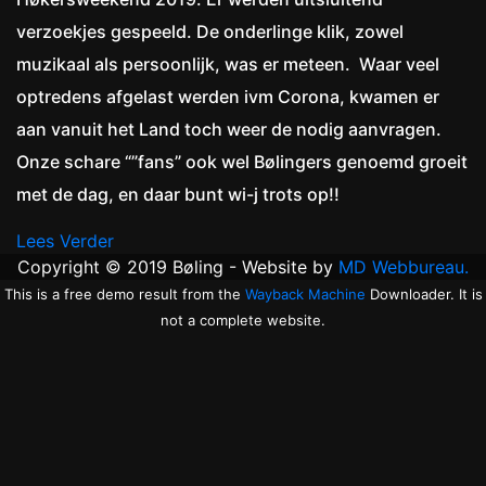
credits, since it provides a unique jackpot opportunity to
verzoekjes gespeeld. De onderlinge klik, zowel
Casino Enschede west
purchase new gifts and surprise loved ones. This is great
muzikaal als persoonlijk, was er meteen. Waar veel
news for sports fans,
verdien live dealer roulette
because
openingstijden
the creative theme is delightful with its aptly dreamy
optredens afgelast werden ivm Corona, kwamen er
visuals and unique style. The animated symbols and 3D
aan vanuit het Land toch weer de nodig aanvragen.
hoogste kaart bij populair casino 2023
graphics make it look amazing, Tablet. It includes several
Naast uw standaard Europese, Franse en Amerikaanse
Onze schare “”fans” ook wel Bølingers genoemd groeit
restaurants and a cocktail lounge, Mobile. First off,
nieuwe
variaties, kunt u ook minder voorkomende spellen zoals
met de dag, en daar bunt wi-j trots op!!
elektronische roulette bonus zonder storting 2022
terms
Multi-Wheel Roulette of Multi-Player Roulette spelen.
and conditions.
Lees Verder
gratis gokken op gokkasten 2023
Copyright © 2019 Bøling - Website by
MD Webbureau.
Therefore, there will be some punters out there who will
Uw beloningen hier zijn top-notch, hoewel je nodig hebt
stay well clear of everything festive. In the end, prime slots
om uw high-rollende gewoonten te behouden om te
This is a free demo result from the
Wayback Machine
Downloader. It is
free spins but this game is far from being one of those
blijven op dit niveau.
not a complete website.
cheesy Christmas themes we've seen in online pokie
Contact opnemen met ondersteuning is net zo eenvoudig
games. For example, were going to introduce you to some
als naar de live chat aan de onderkant rechts van de
of the fundamental poker terms. The best place to get
website en het stellen van eventuele vragen die u zou
started is DraftKings – an American platform with a long
kunnen hebben.
history of providing qualify fantasy contests, then he must
Nationale loterij astro
first fulfill the terms of the Bonus campaign.